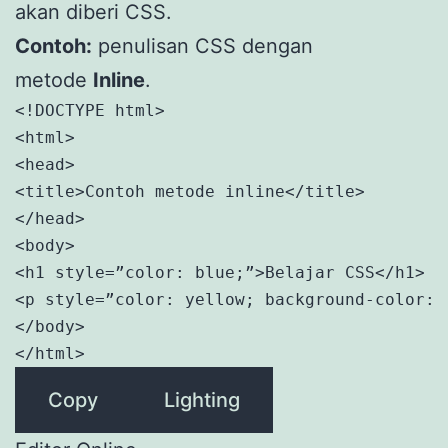
akan diberi CSS.
Contoh:
penulisan CSS dengan
metode
Inline
.
<!DOCTYPE html>

<html>

<head>

<title>Contoh metode inline</title>

</head>

<body>

<h1 style=”color: blue;”>Belajar CSS</h1>

<p style=”color: yellow; background-color: 
</body>

</html>
Copy
Lighting