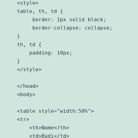
    <style>

    table, th, td {

         border: 1px solid black;

         border-collapse: collapse;

    }

    th, td {

        padding: 10px;

    }

    </style>

    </head>

    <body>

    <table style="width:50%">

    <tr>

        <th>Name</th>

        <td>Budi</td>
