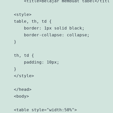
        <title>Belajar membuat tabel</title>
    <style>

    table, th, td {

        border: 1px solid black;

        border-collapse: collapse;

    }

    th, td {

        padding: 10px;

    }

    </style>

    </head>

    <body>

    <table style="width:50%">
