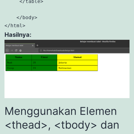
     </table>

    </body>

</html>
Hasilnya:
Menggunakan Elemen
<thead>, <tbody> dan