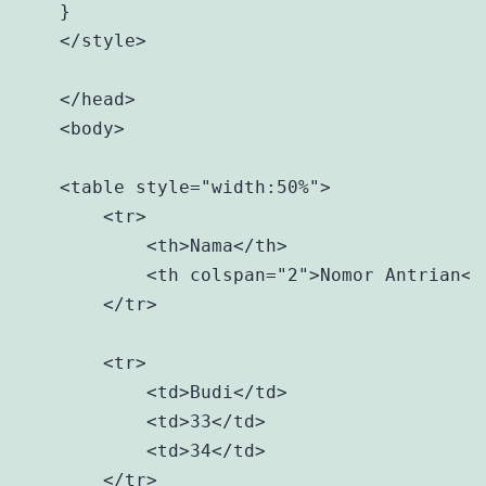
    }

    </style>

    </head>

    <body>

    <table style="width:50%">

        <tr>

            <th>Nama</th>

            <th colspan="2">Nomor Antrian</t
        </tr>

        <tr>

            <td>Budi</td>

            <td>33</td>

            <td>34</td>

        </tr>
