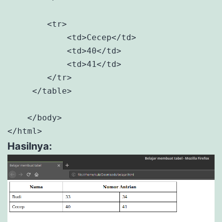
        <tr>

            <td>Cecep</td>

            <td>40</td>

            <td>41</td>

        </tr>

     </table>

    </body>

</html>
Hasilnya: