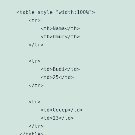
    <table style="width:100%">

        <tr>

            <th>Nama</th>

            <th>Umur</th> 

        </tr>

        <tr>

            <td>Budi</td>

            <td>25</td> 

        </tr>

        <tr>

            <td>Cecep</td>

            <td>23</td> 

        </tr>

     </table>
