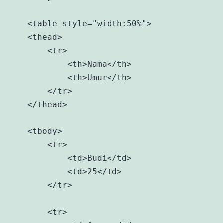
    <table style="width:50%">

    <thead>

        <tr>

            <th>Nama</th>

            <th>Umur</th> 

        </tr>

    </thead>

    <tbody>

        <tr>

            <td>Budi</td>

            <td>25</td> 

        </tr>

        <tr>
