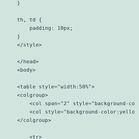
    }

    th, td {

        padding: 10px;

    }

    </style>

    </head>

    <body>

    <table style="width:50%">

    <colgroup>

        <col span="2" style="background-colo
        <col style="background-color:yellow"
    </colgroup>

        <tr>
