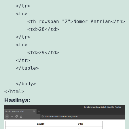
    </tr>

    <tr>

        <th rowspan="2">Nomor Antrian</th>

        <td>28</td>

    </tr>

    <tr>

        <td>29</td>

    </tr>

    </table>

    </body>

</html>
Hasilnya: