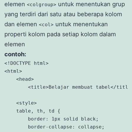
elemen
untuk menentukan grup
<colgroup>
yang terdiri dari satu atau beberapa kolom
dan elemen
untuk menentukan
<col>
properti kolom pada setiap kolom dalam
elemen
contoh:
<!DOCTYPE html>

<html>

    <head>

        <title>Belajar membuat tabel</title>
    <style>

    table, th, td {

        border: 1px solid black;

        border-collapse: collapse;
