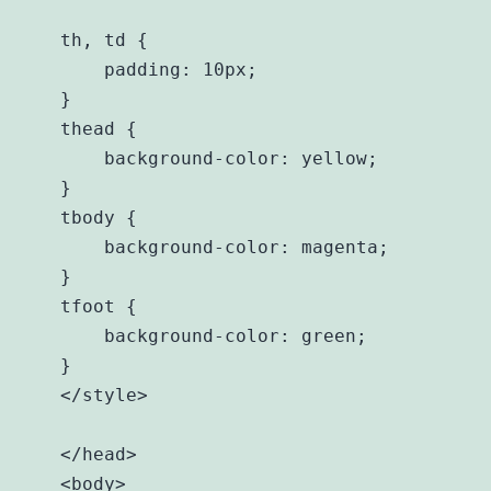
    th, td {

        padding: 10px;

    }

    thead {

        background-color: yellow;

    }

    tbody {

        background-color: magenta;

    } 

    tfoot {

        background-color: green;

    }  

    </style>

    </head>

    <body>
