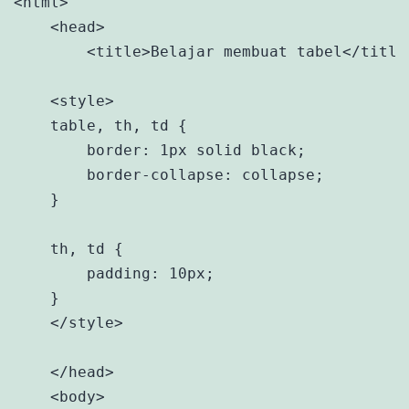
<html>

    <head>

        <title>Belajar membuat tabel</title>
    <style>

    table, th, td {

        border: 1px solid black;

        border-collapse: collapse;

    }

    th, td {

        padding: 10px;

    }

    </style>

    </head>

    <body>
