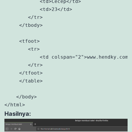
            <td>Cecep</td>

            <td>23</td> 

        </tr>

     </tbody>

     <tfoot>

        <tr>

            <td colspan="2">www.hendky.com</
        </tr>     

     </tfoot>

     </table>

    </body>

</html>
Hasilnya: