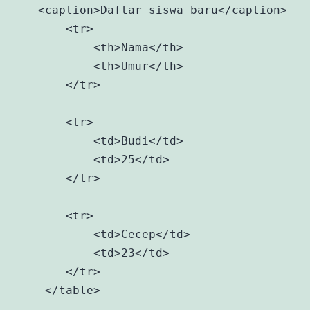
    <caption>Daftar siswa baru</caption>

        <tr>

            <th>Nama</th>

            <th>Umur</th> 

        </tr>

        <tr>

            <td>Budi</td>

            <td>25</td> 

        </tr>

        <tr>

            <td>Cecep</td>

            <td>23</td> 

        </tr>

     </table>
