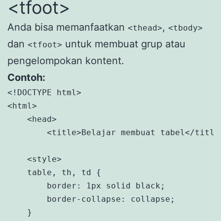
<tfoot>
Anda bisa memanfaatkan
,
<thead>
<tbody>
dan
untuk membuat grup atau
<tfoot>
pengelompokan kontent.
Contoh:
<!DOCTYPE html>

<html>

    <head>

        <title>Belajar membuat tabel</title>
    <style>

    table, th, td {

        border: 1px solid black;

        border-collapse: collapse;

    }
