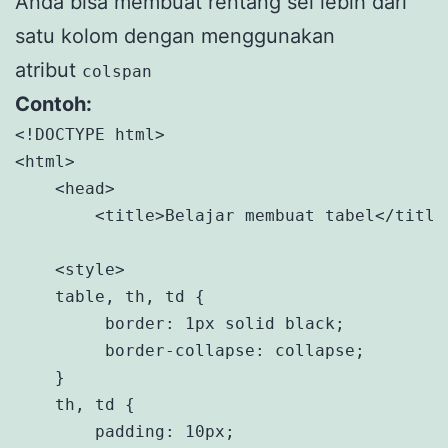
Anda bisa membuat rentang sel lebih dari
satu kolom dengan menggunakan
atribut
colspan
Contoh:
<!DOCTYPE html>

<html>

    <head>

        <title>Belajar membuat tabel</title>
    <style>

    table, th, td {

         border: 1px solid black;

         border-collapse: collapse;

    }

    th, td {

        padding: 10px;
