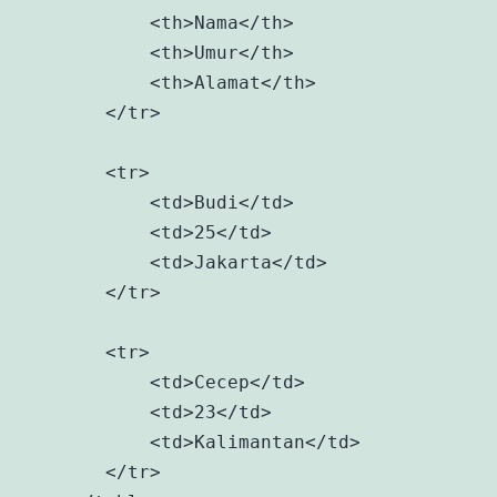
            <th>Nama</th>

            <th>Umur</th> 

            <th>Alamat</th>

        </tr>

        <tr>

            <td>Budi</td>

            <td>25</td> 

            <td>Jakarta</td>

        </tr>

        <tr>

            <td>Cecep</td>

            <td>23</td> 

            <td>Kalimantan</td>

        </tr>
