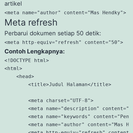
artikel
<meta name="author" content="Mas Hendky">
Meta refresh
Perbarui dokumen setiap 50 detik:
<meta http-equiv="refresh" content="50">
Contoh Lengkapnya:
<!DOCTYPE html>

<html>

    <head>

        <title>Judul Halaman</title>

        <meta charset="UTF-8">

        <meta name="description" content="B
        <meta name="keywords" content="Peng
        <meta name="author" content="Mas Hen
        <meta http-equiv="refresh" content="