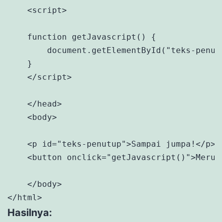
    <script>

    function getJavascript() {

        document.getElementById("teks-penut
    }

    </script>

    </head>

    <body>

    <p id="teks-penutup">Sampai jumpa!</p>

    <button onclick="getJavascript()">Meruba
    </body>

</html>
Hasilnya: