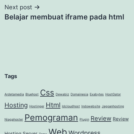
Next post
Belajar membuat iframe pada html
Tags
Css
Ardetamedia
Bluehost
Dewabiz
Domainesia
Exabytes
HostGator
Html
Hosting
Hostinger
Idcloudhost
Indowebsite
Jagoanhosting
Pemograman
Review
Review
Niagahoster
Plugin
Web
Wordpress
Hosting
Server