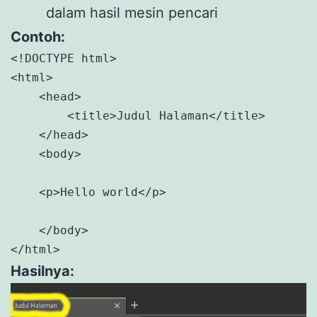
dalam hasil mesin pencari
Contoh:
<!DOCTYPE html>

<html>

    <head>

        <title>Judul Halaman</title>

    </head>

    <body>

    <p>Hello world</p>

    </body>

</html>
Hasilnya: