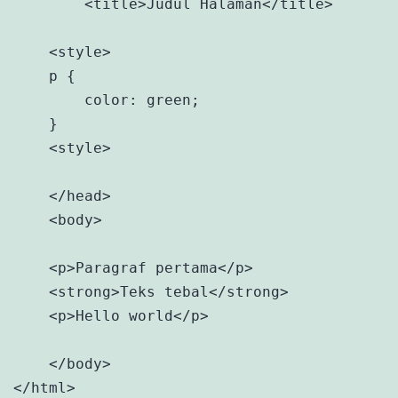
        <title>Judul Halaman</title>

    <style>

    p {

        color: green;

    }

    <style>

    </head>

    <body>

    <p>Paragraf pertama</p>

    <strong>Teks tebal</strong>

    <p>Hello world</p>

    </body>

</html>