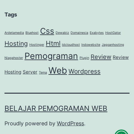
Tags
Css
Ardetamedia
Bluehost
Dewabiz
Domainesia
Exabytes
HostGator
Html
Hosting
Hostinger
Idcloudhost
Indowebsite
Jagoanhosting
Pemograman
Review
Review
Niagahoster
Plugin
Web
Wordpress
Hosting
Server
Tema
BELAJAR PEMOGRAMAN WEB
Proudly powered by
WordPress
.