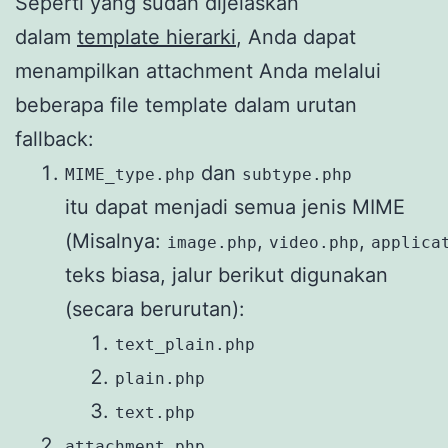
Seperti yang sudah dijelaskan
dalam
template hierarki
, Anda dapat
menampilkan attachment Anda melalui
beberapa file template dalam urutan
fallback:
dan
MIME_type.php
subtype.php
itu dapat menjadi semua jenis MIME
(Misalnya:
,
,
image.php
video.php
applica
teks biasa, jalur berikut digunakan
(secara berurutan):
text_plain.php
plain.php
text.php
attachment.php