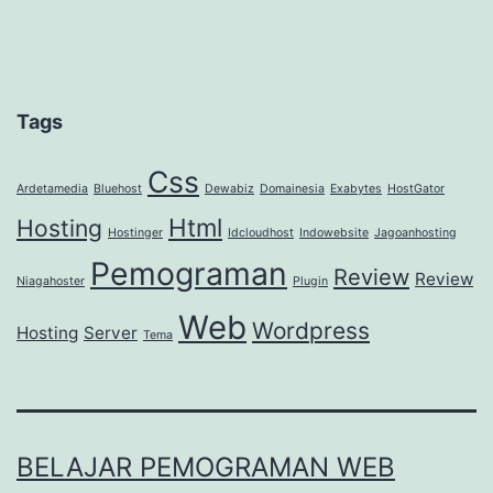
Tags
Css
Ardetamedia
Bluehost
Dewabiz
Domainesia
Exabytes
HostGator
Html
Hosting
Hostinger
Idcloudhost
Indowebsite
Jagoanhosting
Pemograman
Review
Review
Niagahoster
Plugin
Web
Wordpress
Hosting
Server
Tema
BELAJAR PEMOGRAMAN WEB