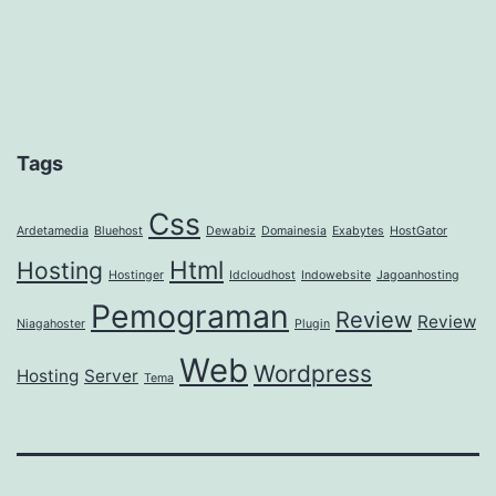
Tags
Css
Ardetamedia
Bluehost
Dewabiz
Domainesia
Exabytes
HostGator
Html
Hosting
Hostinger
Idcloudhost
Indowebsite
Jagoanhosting
Pemograman
Review
Review
Niagahoster
Plugin
Web
Wordpress
Hosting
Server
Tema