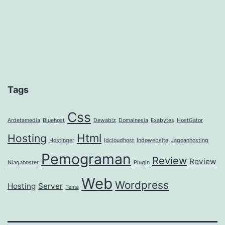
Tags
Css
Ardetamedia
Bluehost
Dewabiz
Domainesia
Exabytes
HostGator
Html
Hosting
Hostinger
Idcloudhost
Indowebsite
Jagoanhosting
Pemograman
Review
Review
Niagahoster
Plugin
Web
Wordpress
Hosting
Server
Tema