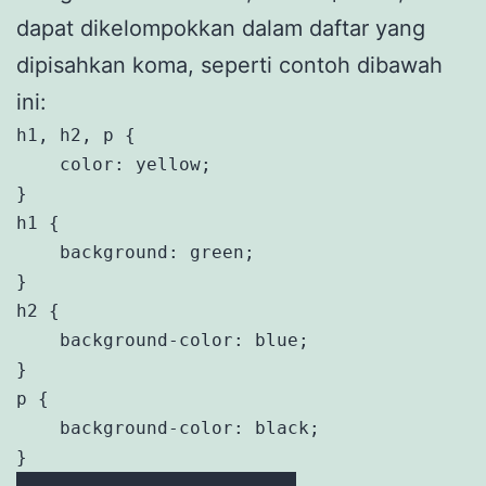
dapat dikelompokkan dalam daftar yang
dipisahkan koma, seperti contoh dibawah
ini:
h1, h2, p {

    color: yellow;

}

h1 {

    background: green;

}

h2 {

    background-color: blue;

}

p {

    background-color: black;

}