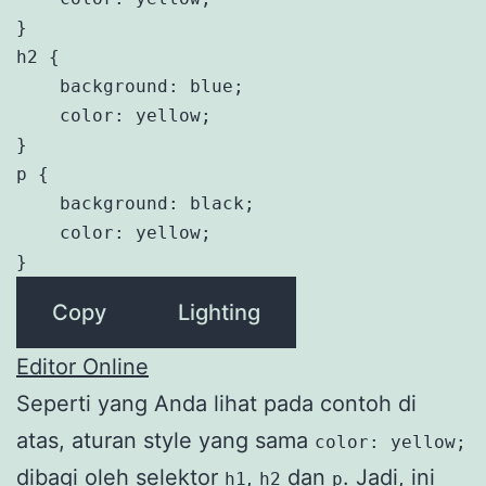
}

h2 {

    background: blue;

    color: yellow;

}

p {

    background: black;

    color: yellow;

}
Copy
Lighting
Editor Online
Seperti yang Anda lihat pada contoh di
atas, aturan style yang sama
color: yellow;
dibagi oleh selektor
,
dan
. Jadi, ini
h1
h2
p